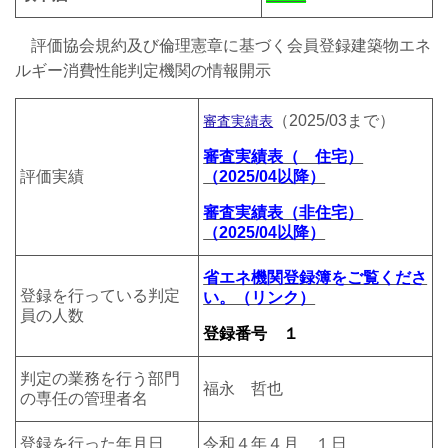
評価協会規約及び倫理憲章に基づく会員登録建築物エネ
ルギー消費性能判定機関の情報開示
（2025/03まで）
審査実績表
審査実績表（ 住宅）
評価実績
（2025/04以降）
審査実績表（非住宅）
（2025/04以降）
省エネ機関登録簿をご覧くださ
登録を行っている判定
い。（リンク）
員の人数
登録番号 １
判定の業務を行う部門
福永 哲也
の専任の管理者名
登録を行った年月日
令和４年４月 １日