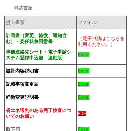
申請書類
提出書類
ファイル
計画書（変更、軽微、通知含
（電子申請はこちらを
む）・委任状兼同意書
利用ください。）
事前連絡先シート・電子申請シ
Excel
ステム登録申込書 連動版
設計内容説明書
Excel
記載事項変更届
Excel
軽微変更説明書
Excel
省エネ適判のある完了検査につ
PDF
いてのお願い
取下届
Excel