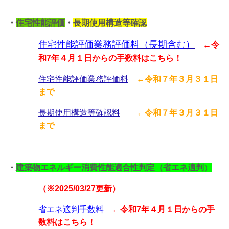
・
住宅性能評価
・
長期使用構造等確認
住宅性能評価業務評価
料
（長期含む）
←令
和7年４月１日からの手数料はこちら！
住宅性能評価業務評価料
←
令和７年３月３１日
まで
長期使用構造等確認料
←
令和７年３月３１日
まで
・
建築物エネルギー消費性能適合性判定（省エネ適判
）
（※2025/03/27更新）
省エネ適判手数料
←令和7年４月１日からの手
数料はこちら！